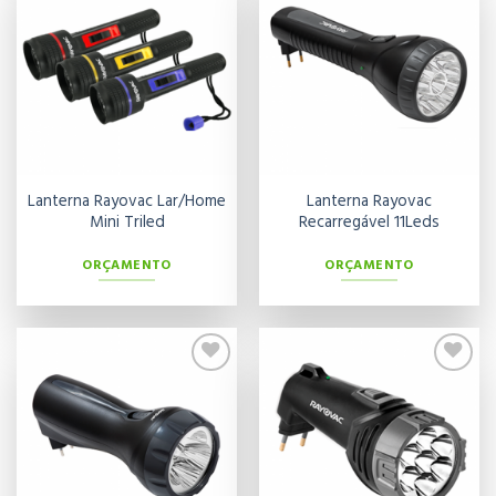
Adicionar
Adicionar
aos meus
aos meus
desejos
desejos
Lanterna Rayovac Lar/Home
Lanterna Rayovac
Mini Triled
Recarregável 11Leds
ORÇAMENTO
ORÇAMENTO
Adicionar
Adicionar
aos meus
aos meus
desejos
desejos