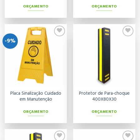
ORÇAMENTO
ORÇAMENTO
-9%
Adicionar
Adicionar
aos meus
aos meus
desejos
desejos
Placa Sinalização Cuidado
Protetor de Para-choque
em Manutenção
400X80X30
ORÇAMENTO
ORÇAMENTO