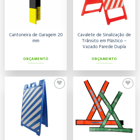
Cantoneira de Garagem 20
Cavalete de Sinalização de
mm
Trânsito em Plástico –
Vazado Parede Dupla
ORÇAMENTO
ORÇAMENTO
Adicionar
Adicionar
aos meus
aos meus
desejos
desejos