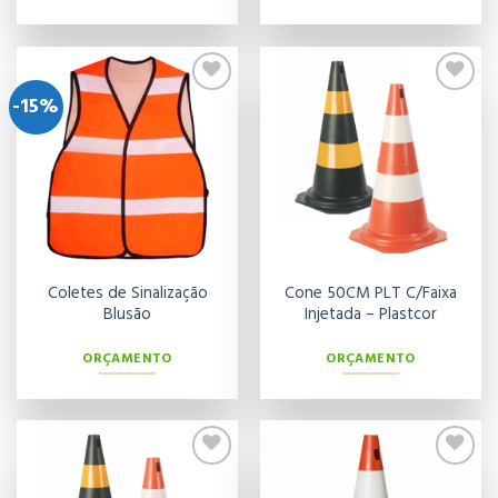
-15%
Adicionar
Adicionar
aos meus
aos meus
desejos
desejos
Coletes de Sinalização
Cone 50CM PLT C/Faixa
Blusão
Injetada – Plastcor
ORÇAMENTO
ORÇAMENTO
Adicionar
Adicionar