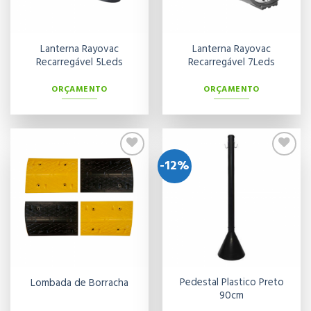
Lanterna Rayovac
Lanterna Rayovac
Recarregável 5Leds
Recarregável 7Leds
ORÇAMENTO
ORÇAMENTO
-12%
Adicionar
Adicionar
aos meus
aos meus
desejos
desejos
Pedestal Plastico Preto
Lombada de Borracha
90cm