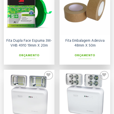
aos meus
aos meus
desejos
desejos
Fita Dupla Face Espuma 3M-
Fita Embalagem Adesiva
VHB 4910 19mm X 20m
48mm X 50m
ORÇAMENTO
ORÇAMENTO
Adicionar
Adicionar
aos meus
aos meus
desejos
desejos