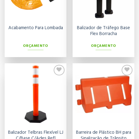
Balizador de Tráfego Base
Acabamento Para Lombada
Flex Borracha
ORÇAMENTO
ORÇAMENTO
Adicionar
Adicionar
aos meus
aos meus
desejos
desejos
Balizador Telbras Flexível LJ
Barreira de Plástico BH para
C/Base C/Ades Refl
Sinalização de Trânsito