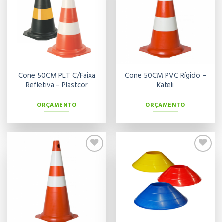
aos meus
aos meus
desejos
desejos
Cone 50CM PLT C/Faixa
Cone 50CM PVC Rígido –
Refletiva – Plastcor
Kateli
ORÇAMENTO
ORÇAMENTO
Adicionar
Adicionar
aos meus
aos meus
desejos
desejos