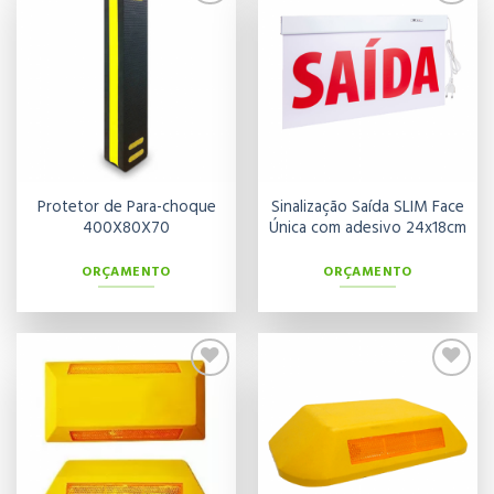
Adicionar
Adicionar
aos meus
aos meus
desejos
desejos
Protetor de Para-choque
Sinalização Saída SLIM Face
400X80X70
Única com adesivo 24x18cm
ORÇAMENTO
ORÇAMENTO
Adicionar
Adicionar
aos meus
aos meus
desejos
desejos