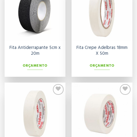
aos meus
aos meus
desejos
desejos
Fita Antiderrapante 5cm x
Fita Crepe Adelbras 18mm
20m
X 50m
ORÇAMENTO
ORÇAMENTO
Adicionar
Adicionar
aos meus
aos meus
desejos
desejos