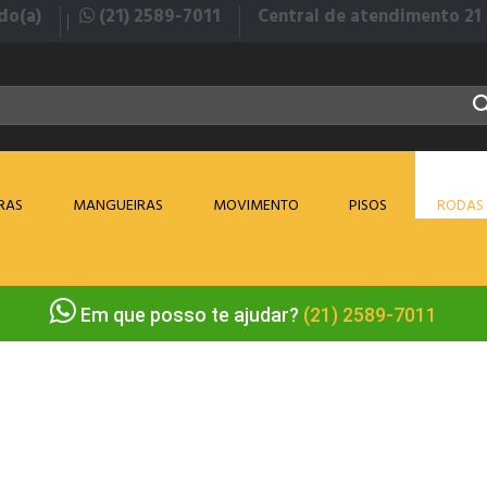
(21) 2589-7011
do(a)
Central de atendimento 21
IRAS
MANGUEIRAS
MOVIMENTO
PISOS
RODAS 
Em que posso te ajudar?
(21) 2589-7011