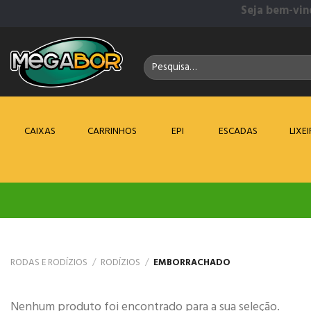
Skip
Seja bem-vin
to
content
Pesquisar
por:
CAIXAS
CARRINHOS
EPI
ESCADAS
LIXE
RODAS E RODÍZIOS
/
RODÍZIOS
/
EMBORRACHADO
Nenhum produto foi encontrado para a sua seleção.