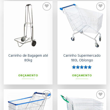
Adicionar
Adicionar
aos meus
aos meus
desejos
desejos
Carrinho de Bagagem até
Carrinho Supermercado
80kg
180L Oblongo
Avaliação
ORÇAMENTO
ORÇAMENTO
5.00
de 5
Adicionar
Adicionar
aos meus
aos meus